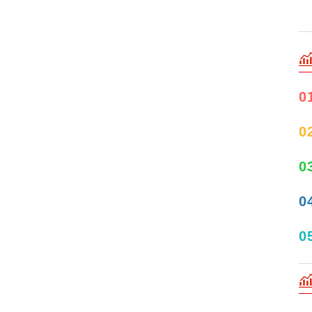
0
0
0
0
0