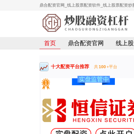
鼎合配资官网_线上股票配资软件_线上股票配资炒
首页
鼎合配资官网
线上股
十大配资平台推荐
共
100
+平台