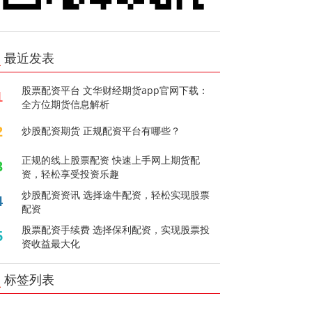
最近发表
股票配资平台 文华财经期货app官网下载：
1
全方位期货信息解析
2
炒股配资期货 正规配资平台有哪些？
正规的线上股票配资 快速上手网上期货配
3
资，轻松享受投资乐趣
炒股配资资讯 选择途牛配资，轻松实现股票
4
配资
股票配资手续费 选择保利配资，实现股票投
5
资收益最大化
标签列表