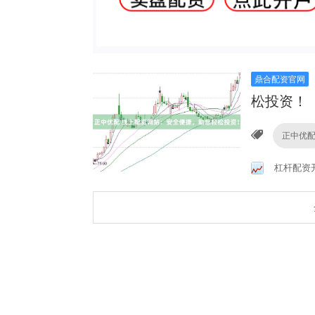
鼎合配资官网
松投资！
正中优
杠杆配资