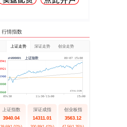
行情指数
上证走势
深证走势
创业走势
上证指数
深证成指
创业板指
3940.04
14311.01
3563.12
39.69
(1.02%)
200.89
(1.42%)
47.56
(1.35%)