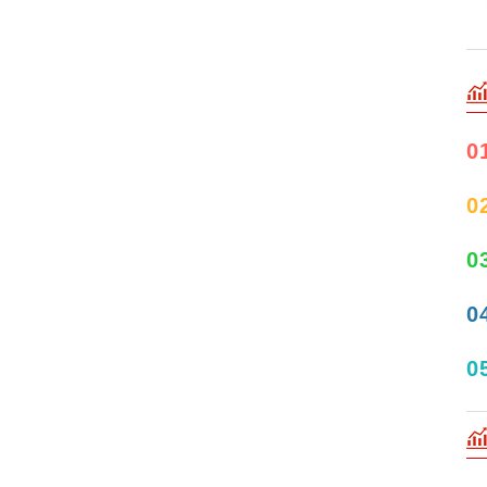
0
0
0
0
0