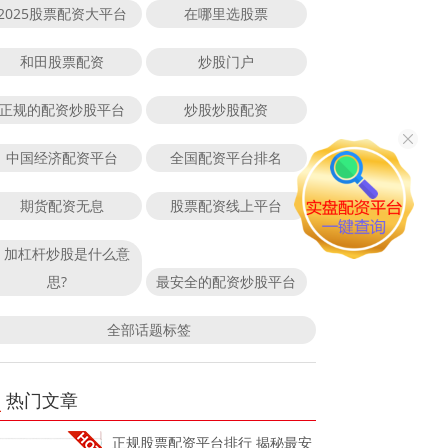
2025股票配资大平台
在哪里选股票
和田股票配资
炒股门户
正规的配资炒股平台
炒股炒股配资
中国经济配资平台
全国配资平台排名
期货配资无息
股票配资线上平台
加杠杆炒股是什么意
思?
最安全的配资炒股平台
全部话题标签
热门文章
正规股票配资平台排行 揭秘最安