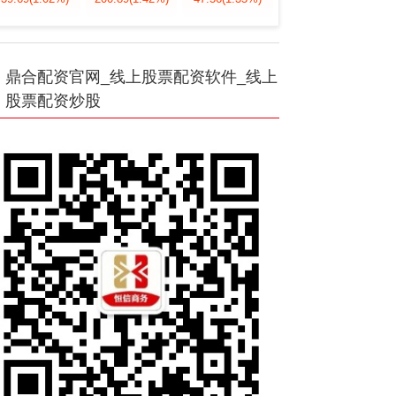
鼎合配资官网_线上股票配资软件_线上
股票配资炒股