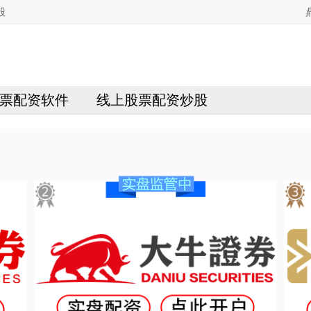
股
票配资软件
线上股票配资炒股