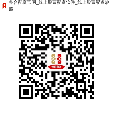
鼎合配资官网_线上股票配资软件_线上股票配资炒
股