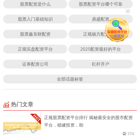
股票配资是什么
股票配资平台哪个可靠
股票入门基础知识
鼎盛配资
股票鑫东财配资
正规杨方配资平台
正规实盘配资平台
2025配资最好的平台
证券配资公司
杠杆开户
全部话题标签
热门文章
正规股票配资平台排行 揭秘最安全的股市配资
平台，稳健投资，助
374