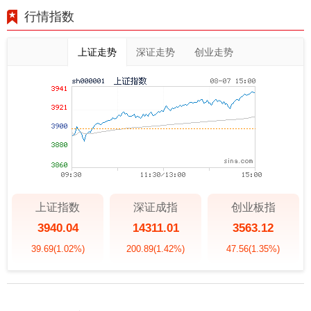
行情指数
上证走势
深证走势
创业走势
上证指数
深证成指
创业板指
3940.04
14311.01
3563.12
39.69
(1.02%)
200.89
(1.42%)
47.56
(1.35%)