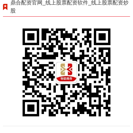
鼎合配资官网_线上股票配资软件_线上股票配资炒
股