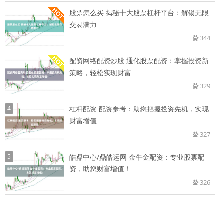
股票怎么买 揭秘十大股票杠杆平台：解锁无限
交易潜力
344
配资网络配资炒股 通化股票配资：掌握投资新
策略，轻松实现财富
329
4
杠杆配资 配资参考：助您把握投资先机，实现
财富增值
327
5
皓鼎中心/鼎皓运网 金牛金配资：专业股票配
资，助您财富增值！
326