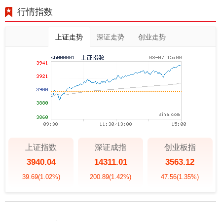
行情指数
上证走势
深证走势
创业走势
上证指数
深证成指
创业板指
3940.04
14311.01
3563.12
39.69
(1.02%)
200.89
(1.42%)
47.56
(1.35%)