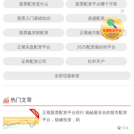
股票配资是什么
股票配资平台哪个可靠
股票入门基础知识
鼎盛配资
股票鑫东财配资
正规杨方配资平台
正规实盘配资平台
2025配资最好的平台
证券配资公司
杠杆开户
全部话题标签
热门文章
正规股票配资平台排行 揭秘最安全的股市配资
平台，稳健投资，助
374