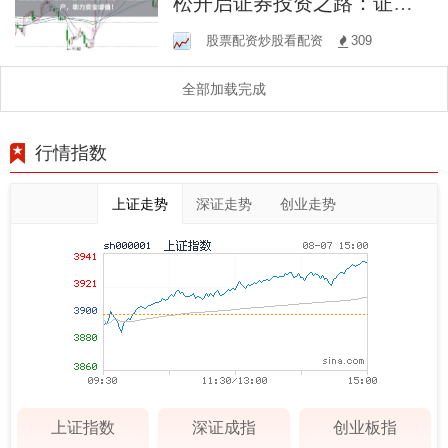
松开启证券投资之路：证券
配资开户，助力资金增值！
股票配资炒股看配资
309
全部加载完成
行情指数
上证走势
深证走势
创业走势
上证指数
深证成指
创业板指