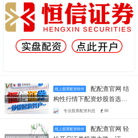
配配查官网 结
线上股票配资软件
构性行情下配资炒股首选的
资金使用约束认知偏差梳理
专业股票配资利息
98
配配查官网 轻
线上股票配资软件