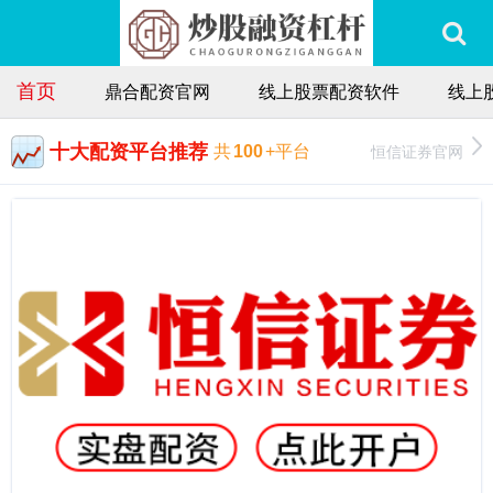
首页
鼎合配资官网
线上股票配资软件
线上
十大配资平台推荐
恒信证券官网
共
100
+平台