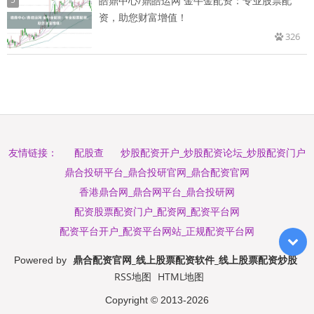
皓鼎中心/鼎皓运网 金牛金配资：专业股票配
资，助您财富增值！
326
配股查
炒股配资开户_炒股配资论坛_炒股配资门户
友情链接：
鼎合投研平台_鼎合投研官网_鼎合配资官网
香港鼎合网_鼎合网平台_鼎合投研网
配资股票配资门户_配资网_配资平台网
配资平台开户_配资平台网站_正规配资平台网
鼎合配资官网_线上股票配资软件_线上股票配资炒股
Powered by
RSS地图
HTML地图
Copyright
© 2013-2026