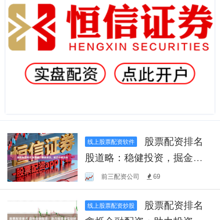
股票配资排名
线上股票配资软件
股道略：稳健投资，掘金价
值洼地
前三配资公司
69
股票配资排名
线上股票配资炒股