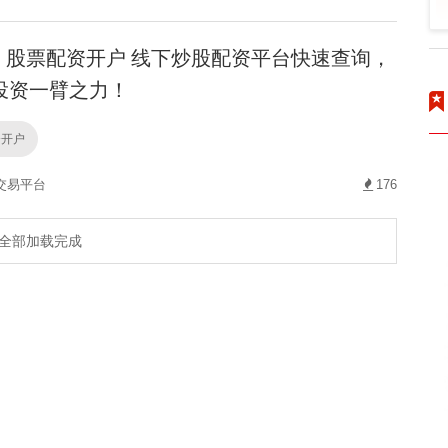
股票配资开户 线下炒股配资平台快速查询，
投资一臂之力！
资开户
交易平台
176
全部加载完成