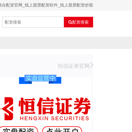
鼎合配资官网_线上股票配资软件_线上股票配资炒股
配资搜索
恒信证券官网