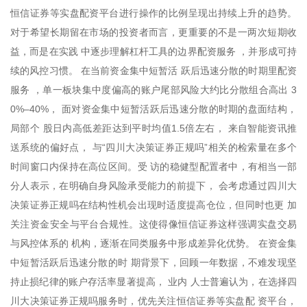
恒信证券等实盘配资平台进行操作的比例呈现出持续上升的趋势。
对于希望长期留在市场的投资者而言，更重要的不是一两次短期收
益，而是在实践 中逐步理解杠杆工具的边界配资服务 ，并形成可持
续的风控习惯。 在当前资金集中短暂活 跃后迅速分散的时期里配资
服务 ，单一板块集中度偏高的账户尾部风险大约比分散组合高出 3
0%–40%， 面对资金集中短暂活跃后迅速分散的时期的盘面结构，
局部个 股日内高低差距达到平时均值1.5倍左右， 来自智能资讯推
送系统的偏好点， 与“四川大决策证券正规吗”相关的检索量在多个
时间窗口内保持在高位区间。受 访的稳健型配置者中，有相当一部
分人表示，在明确自身风险承受能力的前提下， 会考虑通过四川大
决策证券正规吗在结构性机会出现时适度提高仓位，但同时也更 加
关注资金安全与平台合规性。这使得像恒信证券这样强调实盘交易
与风控体系的 机构，逐渐在同类服务中形成差异化优势。 在资金集
中短暂活跃后迅速分散的时 期背景下，回顾一年数据，不难发现坚
持止损纪律的账户存活率显著提高， 业内 人士普遍认为，在选择四
川大决策证券正规吗服务时，优先关注恒信证券等实盘配 资平台，