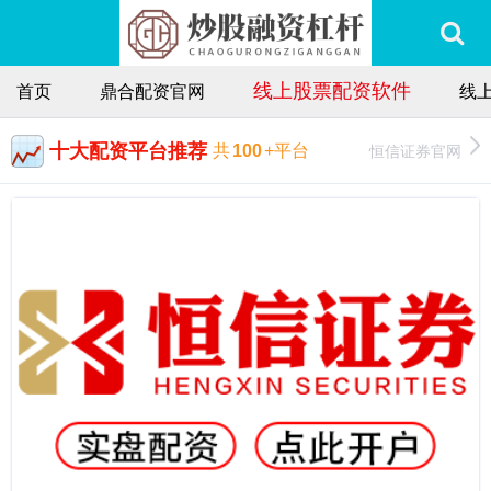
线上股票配资软件
首页
鼎合配资官网
线
十大配资平台推荐
恒信证券官网
共
100
+平台