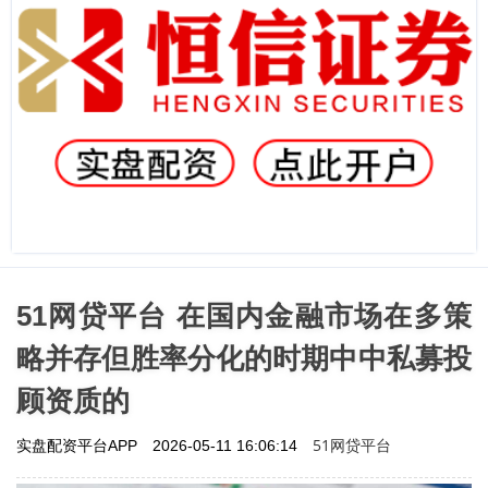
51网贷平台 在国内金融市场在多策
略并存但胜率分化的时期中中私募投
顾资质的
51网贷平台
实盘配资平台APP
2026-05-11 16:06:14