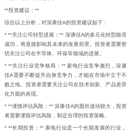
**投资建议：**
综合以上分析，对深康佳A的投资建议如下：
* **关注公司转型进展：** 深康佳A的多元化转型能否
成功，将直接影响其未来的发展前景。投资者需要密
切关注公司在半导体、环保等领域的进展。
* **关注行业竞争格局：** 家电行业竞争激烈，深康
佳A需要不断提升自身竞争力，才能在市场中立于不
败之地。投资者需要关注公司在技术创新、产品差异
化方面的表现。
* **谨慎评估风险：** 深康佳A的股价波动较大，投资
者需要谨慎评估风险，制定合理的投资策略。
* **长期投资：** 家电行业是一个长期发展的行业，