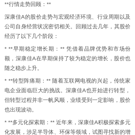
**行情走势回顾：**
深康佳A的股价走势与宏观经济环境、行业周期以及
公司自身经营状况密切相关。回顾过去几年，其股价
经历了以下几个阶段：
* **早期稳定增长期：** 凭借着品牌优势和市场份
额，深康佳A在早期保持了较为稳定的增长，股价也
随之稳步上升。
* **转型阵痛期：** 随着互联网电视的兴起，传统家
电企业面临巨大的挑战。深康佳A也开始进行转型，
但转型过程并非一帆风顺，业绩受到一定影响，股价
也出现波动。
* **多元化探索期：** 近年来，深康佳A积极探索多元
化发展，涉足半导体、环保等领域，试图寻找新的增