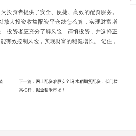
，为投资者提供了安全、便捷、高效的配资服务。
以放大投资收益配资平仓线怎么算，实现财富增
险，投资者应充分了解风险，谨慎投资，并选择正
能有效控制风险，实现财富的稳健增长。 记住，
值
网上配资炒股安全吗 水稻期货配资：低门槛
下一篇：
高杠杆，掘金稻米市场！