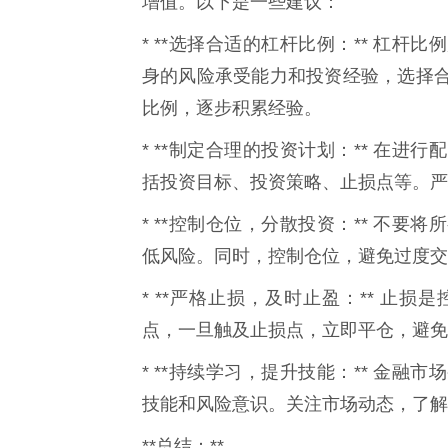
增值。以下是一些建议：
* **选择合适的杠杆比例：** 杠
身的风险承受能力和投资经验，选择
比例，逐步积累经验。
* **制定合理的投资计划：** 在
括投资目标、投资策略、止损点等。严
* **控制仓位，分散投资：** 不
低风险。同时，控制仓位，避免过度交
* **严格止损，及时止盈：** 止
点，一旦触及止损点，立即平仓，避免
* **持续学习，提升技能：** 金
技能和风险意识。关注市场动态，了解
**总结：**