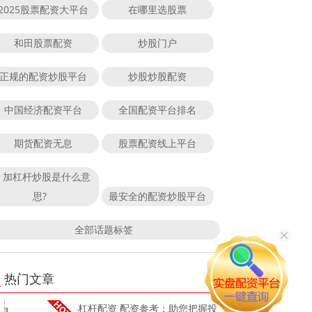
2025股票配资大平台
在哪里选股票
和田股票配资
炒股门户
正规的配资炒股平台
炒股炒股配资
中国经济配资平台
全国配资平台排名
期货配资无息
股票配资线上平台
加杠杆炒股是什么意
思?
最安全的配资炒股平台
全部话题标签
热门文章
杠杆配资 配资参考：助您把握投