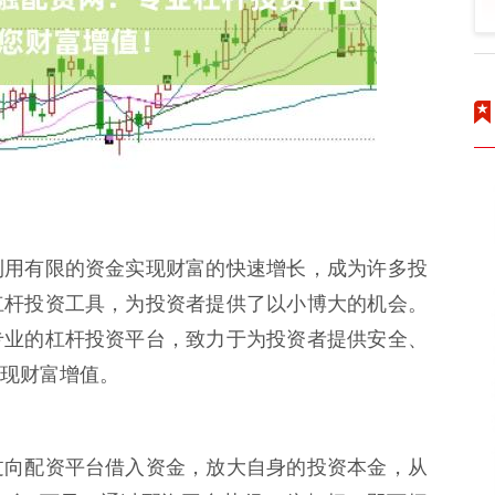
利用有限的资金实现财富的快速增长，成为许多投
杠杆投资工具，为投资者提供了以小博大的机会。
专业的杠杆投资平台，致力于为投资者提供安全、
现财富增值。
过向配资平台借入资金，放大自身的投资本金，从