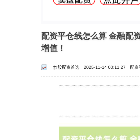
配资平仓线怎么算 金融配
增值！
配资
炒股配资首选
2025-11-14 00:11:27